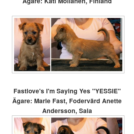
Ägare: Kati Moilanen, Finland
Fastlove's I'm Saying Yes "YESSIE"
Ägare: Marie Fast, Fodervärd Anette
Andersson, Sala