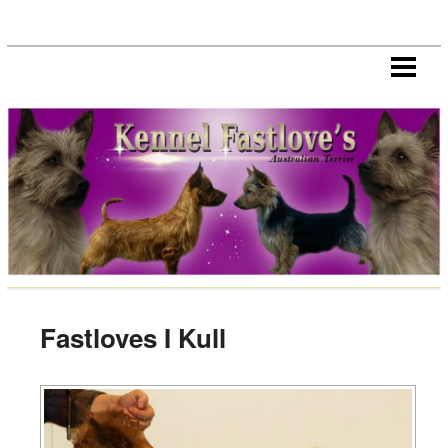
HEM
NYHETER
HANAR
TIKAR
VALPAR
HÄLSA
CHAMPIONS/CERT HUNDAR
IMPORT/EXPORT
Fastloves I Kull
LÄNKAR