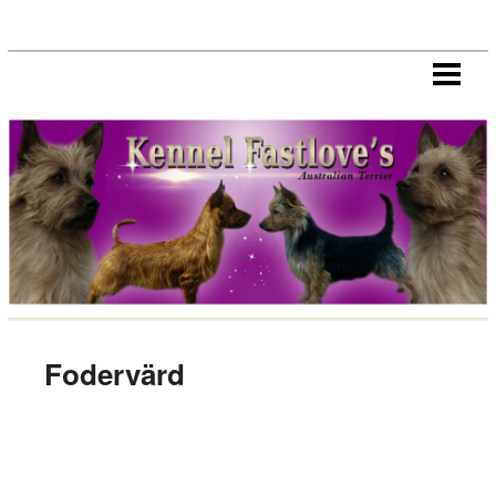
HEM
NYHETER
HANAR
TIKAR
VALPAR
HÄLSA
CHAMPIONS/CERT HUNDAR
IMPORT/EXPORT
Fodervärd
LÄNKAR