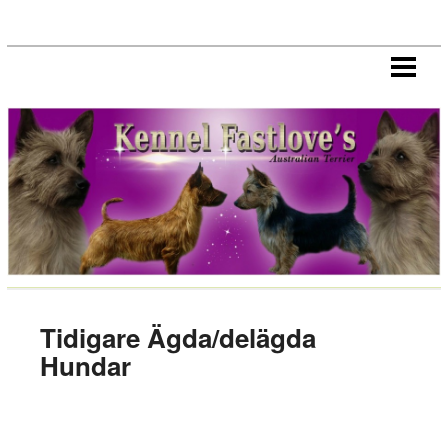
HEM
NYHETER
HANAR
TIKAR
VALPAR
HÄLSA
CHAMPIONS/CERT HUNDAR
IMPORT/EXPORT
Tidigare Ägda/delägda
LÄNKAR
Hundar